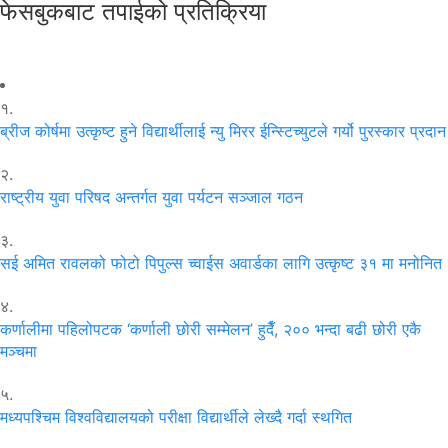
फेसबुकबाट तपाईको प्रतिक्रिया
१.
ब्रीज कोर्षमा उत्कृष्ट हुने विद्यार्थीलाई न्यु मिरर ईन्स्टिच्युटले गर्यो पुरस्कार प्रदान
२.
राष्ट्रीय युवा परिषद अन्तर्गत युवा पर्यटन सञ्जाल गठन
३.
सई अमित रावलको फोटो पिपुल्स च्वाईस अवार्डका लागि उत्कृष्ट ३१ मा मनोनित
४.
कर्णालीमा पहिलोपटक ‘कर्णाली छोरी सम्मेलन’ हुदैँ, २०० भन्दा बढी छोरी एकै
मञ्चमा
५.
मध्यपश्चिम विश्वविद्यालयको परीक्षा विद्यार्थीले लेख्दै गर्दा स्थगित