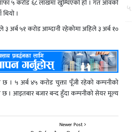
ुद नाफा ५ करोड ६८ लाखमा खुम्चिएको हो । गत आवको
५
ँ थियो ।
ले ३ अर्ब ५१ करोड आम्दानी रहेकोमा अहिले ३ अर्ब १०
पैसा छ । ५ अर्ब ४५ करोड चुक्ता पूँजी रहेको कम्पनीको
ित छ । आइतबार बजार बन्द हुँदा कम्पनीको सेयर मूल्य
Newer Post