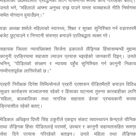
महिलाको उद्यमशीलता प्रवर्द्धनका लागि योजनागत रूपमा कार्य गरिरहेको बताए।
उनले भने, “महिलाले आफ्ना अनुभव राख्न पाउने यस्ता मञ्चहरूले नीति निर्माणमा
समेत योगदान पुर्‍याउँछन्।”
वडा अध्यक्ष शर्मा‍ले महिलाको स्वास्थ्य, शिक्षा र सुरक्षा सुनिश्चित गर्न वडास्तरमै
बजेट छुट्याउने र निगरानी संयन्त्र बनाउने प्रतिबद्धता व्यक्त गरे।
सहायक जिल्ला न्यायधिवक्ता सिर्जना ढकालले लैङ्गिक हिंसासम्बन्धी मुद्दामा
कानुनी प्रक्रियामा सहजता ल्याउन प्रयास भइरहेको जानकारी दिइन्। उनले
भनिन्, “पीडितको संरक्षण र न्यायमा पहुँच सुनिश्चित गर्न कानुनी निकाय
गम्भीरतापूर्वक लागिपरेको छ।”
प्रहरी निरीक्षक दिनेश तिमिल्सेनाले प्रहरी प्रशासन पीडितमैत्री बनाउन विविध
सुधार कार्यक्रम सञ्चालनमा रहेको र हिंसाका घटनामा तुरुन्त कारबाहीका लागि
‘महिला, बालबालिका तथा नागरिक सहायता डेस्क’ प्रभावकारी रूपमा
क्रियाशील रहेको बताए।
मेडिकल अधिकृत दिप्ती सिंह ठकुरीले एकद्वार संकट व्यवस्थापन केन्द्रले यौनिक
तथा लैङ्गिक हिंसा पीडितलाई परामर्श, उपचार र कानुनी सहायतासहित समग्र
सेवा दिने प्रयास गरिरहेको बताइन्। उनले महिला तथा लैङ्गिक