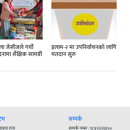
िला जेसीजले गर्यो
इलाम-२ मा उपनिर्वाचनको लागि
न
ामा शैक्षिक सामग्री
मतदान सुरु
आब
ण
गर
टिम
सम्पर्क
 भावना राना
सम्पर्क नम्बर : ९८४२३२६१००