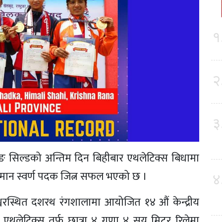
१
२
३
ति रनिङ सिल्डको अन्तिम दिन बिहीबार एथलेटिक्स बिधामा
्तिमान स्वर्ण पदक जित्न सफल भएको छ ।
४
िपुरेश्वरस्थित दशरथ रंगशालामा आयोजित १४ औं केन्द्रीय
ामा एथलेटिक्स तर्फ छात्रा ४ गुणा ४ सय मिटर रिलेमा