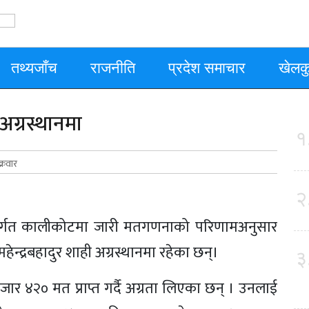
तथ्यजाँच
राजनीति
प्रदेश समाचार
खेलक
अग्रस्थानमा
१
्रवार
२
अन्तर्गत कालीकोटमा जारी मतगणनाको परिणामअनुसार
 महेन्द्रबहादुर शाही अग्रस्थानमा रहेका छन्।
३
 ४२० मत प्राप्त गर्दै अग्रता लिएका छन् । उनलाई