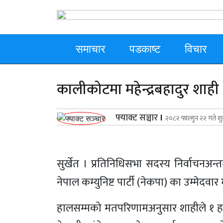
समाचार
पडकाष्ट
विचार
कालीकोटमा महेन्द्रबहादुर शाही 
फ्याक्ट सञ्चार
।
२०८२ फाल्गुन २२ गते शुक
सुर्खेत । प्रतिनिधिसभा सदस्य निर्वाचन
नेपाल कम्युनिष्ट पार्टी (नेकपा) का उम्मेदवार
हालसम्मको मतपरिणामअनुसार शाहीले १ हजार