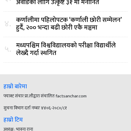
अवार्डका लागि उत्कृष्ट ३१ मा मनोनित
कर्णालीमा पहिलोपटक ‘कर्णाली छोरी सम्मेलन’
४.
हुदैँ, २०० भन्दा बढी छोरी एकै मञ्चमा
मध्यपश्चिम विश्वविद्यालयको परीक्षा विद्यार्थीले
५.
लेख्दै गर्दा स्थगित
हाम्रो बारेमा
फ्याक्ट संचार प्रा.लीद्वारा संचालित factsanchar.com
सुचना विभाग दर्ता नम्बरः ४४०६-२०८०/८१
हाम्रो टिम
अध्यक्ष : भावना राना