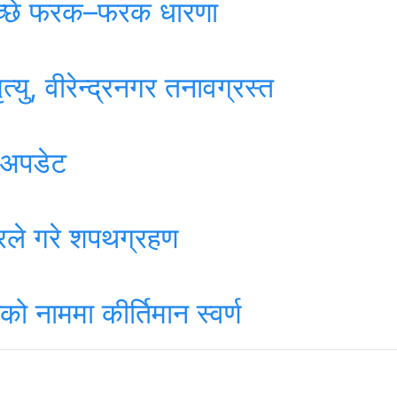
ीपिच्छे फरक–फरक धारणा
्यु, वीरेन्द्रनगर तनावग्रस्त
 अपडेट
ारले गरे शपथग्रहण
ो नाममा कीर्तिमान स्वर्ण