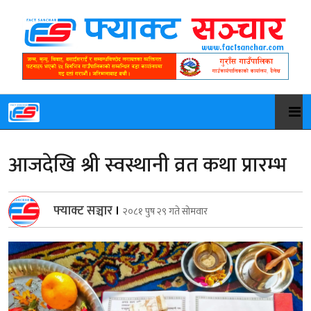
आजदेखि श्री स्वस्थानी व्रत कथा प्रारम्भ
फ्याक्ट सञ्चार
।
२०८१ पुष २९ गते सोमवार