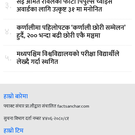
सई अमित रावलको फोटो पिपुल्स च्वाईस
३.
अवार्डका लागि उत्कृष्ट ३१ मा मनोनित
कर्णालीमा पहिलोपटक ‘कर्णाली छोरी सम्मेलन’
४.
हुदैँ, २०० भन्दा बढी छोरी एकै मञ्चमा
मध्यपश्चिम विश्वविद्यालयको परीक्षा विद्यार्थीले
५.
लेख्दै गर्दा स्थगित
हाम्रो बारेमा
फ्याक्ट संचार प्रा.लीद्वारा संचालित factsanchar.com
सुचना विभाग दर्ता नम्बरः ४४०६-२०८०/८१
हाम्रो टिम