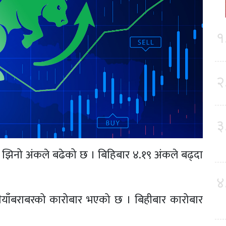
१
२
३
्से झिनो अंकले बढेको छ । बिहिबार ४.१९ अंकले बढ्दा
४
ैयाँबराबरको कारोबार भएको छ । बिहीबार कारोबार