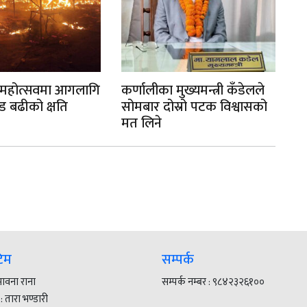
 महोत्सवमा आगलागि
कर्णालीका मुख्यमन्त्री कँडेलले
प्
ोड बढीको क्षति
सोमबार दोस्रो पटक विश्वासको
भ्
मत लिने
आ
टिम
सम्पर्क
 भावना राना
सम्पर्क नम्बर : ९८४२३२६१००
 तारा भण्डारी