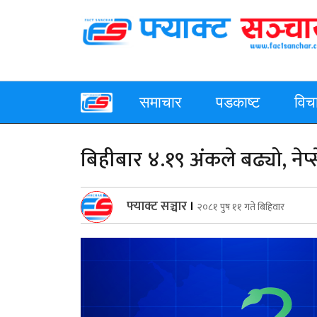
समाचार
पडकाष्ट
विच
बिहीबार ४.१९ अंकले बढ्यो, नेप्स
फ्याक्ट सञ्चार
।
२०८१ पुष ११ गते बिहिवार