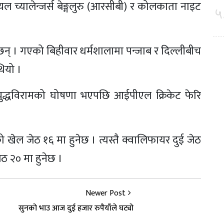
 च्यालेन्जर्स बेङ्गलुरु (आरसीबी) र कोलकाता नाइट
५
ेछन् । गएको बिहीवार धर्मशालामा पन्जाब र दिल्लीबीच
ियो ।
ुद्धविरामको घोषणा भएपछि आईपीएल क्रिकेट फेरि
ेल जेठ १६ मा हुनेछ । त्यस्तै क्वालिफायर दुई जेठ
 २० मा हुनेछ ।
Newer Post
सुनको भाउ आज दुई हजार रुपैयाँले घट्यो