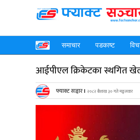
समाचार
पडकाष्ट
विच
आईपीएल क्रिकेटका स्थगित खेल 
फ्याक्ट सञ्चार
।
२०८२ बैशाख ३० गते मङ्गलवार