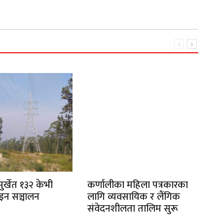
र्खेत १३२ केभी
कर्णालीका महिला पत्रकारका
द
ाइन सञ्चालन
लागि व्यवसायिक र लैंगिक
सङ
संवेदनशीलता तालिम सुरू