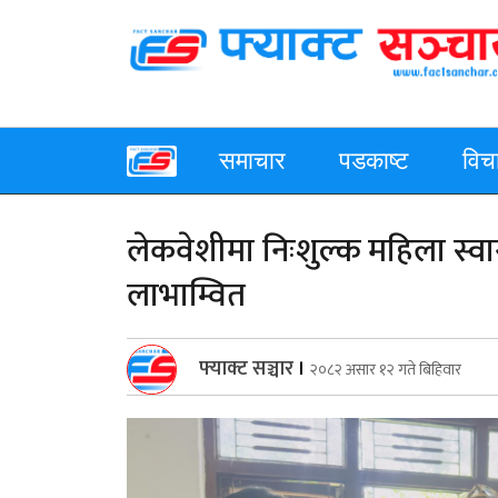
समाचार
पडकाष्ट
विच
लेकवेशीमा निःशुल्क महिला स्वास
लाभाम्वित
फ्याक्ट सञ्चार
।
२०८२ असार १२ गते बिहिवार