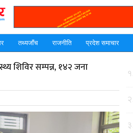
ार
तथ्यजाँच
राजनीति
प्रदेश समाचार
्थ्य शिविर सम्पन्न, १४२ जना
१
२
३